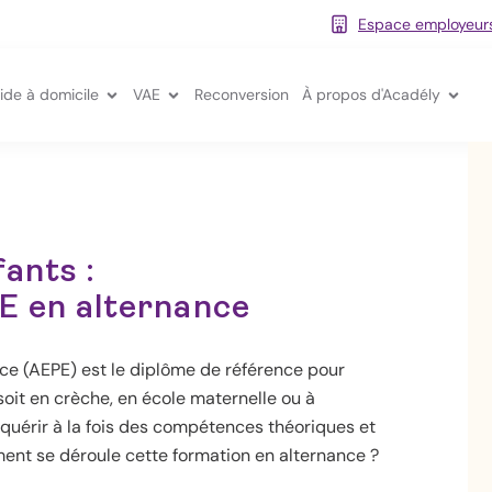
Espace employeur
tions petite enfance
Ouvrir Formations aide à domicile
Ouvrir VAE
Ouvr
ide à domicile
VAE
Reconversion
À propos d'Acadély
fants :
E en alternance
e (AEPE) est le diplôme de référence pour
soit en crèche, en école maternelle ou à
cquérir à la fois des compétences théoriques et
ent se déroule cette formation en alternance ?