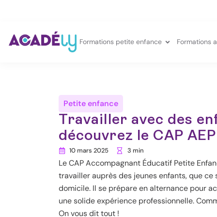
Aller
au
contenu
Ouvrir Forma
Formations petite enfance
Formations a
Petite enfance
Travailler avec des en
découvrez le CAP AEP
10 mars 2025
3 min
Le CAP Accompagnant Éducatif Petite Enfanc
travailler auprès des jeunes enfants, que ce 
domicile. Il se prépare en alternance pour a
une solide expérience professionnelle. Comm
On vous dit tout !