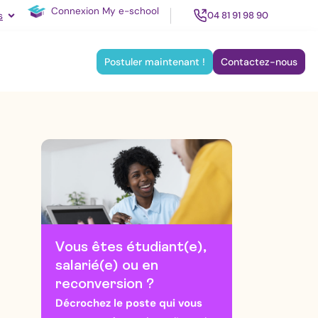
Connexion My e-school
Ouvrir
Espace employeurs
s
04 81 91 98 90
ir À propos d'Acadély
Postuler maintenant !
Contactez-nous
Vous êtes étudiant(e),
salarié(e) ou en
reconversion ?
Décrochez le poste qui vous