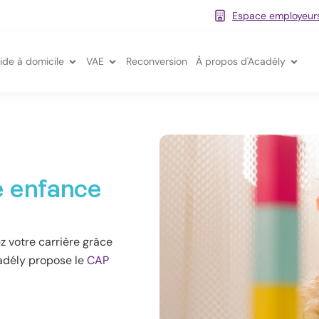
Espace employeur
tions petite enfance
Ouvrir Formations aide à domicile
Ouvrir VAE
Ouvr
ide à domicile
VAE
Reconversion
À propos d'Acadély
e enfance
z votre carrière grâce
adély propose le
CAP