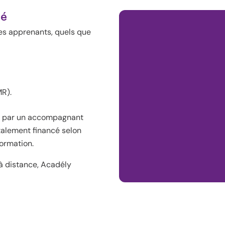
sé
les apprenants, quels que
MR).
sé par un accompagnant
talement financé selon
formation.
à distance, Acadély